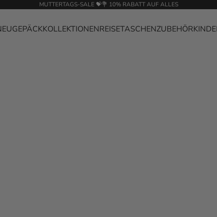
MUTTERTAGS-SALE 💝💐 10% RABATT AUF ALLES
NEU
GEPÄCK
KOLLEKTIONEN
REISETASCHEN
ZUBEHÖR
KINDE