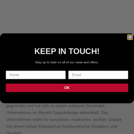
ANGEBOT
€59.99 EUR
FARBE
PFLAUME
GRAU
BLAUGRÜN
SCHWARZ
KEEP IN TOUCH!
MARINE
Stay up to date on all of our news and offers.
Über HEYS
OK
Heys International Ltd wurde 1986 in den Vororten Torontos
gegründet und hat sich zu einem weltweit führenden
Unternehmen im Bereich Gepäckdesign entwickelt. Das
Unternehmen steht für luxuriöses, modisches, leichtes Gepäck
mit einem hohen Standard an handwerklicher Exzellenz und
Qualität.