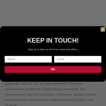
ANGEBOT
€59.99 EUR
FARBE
PFLAUME
GRAU
BLAUGRÜN
SCHWARZ
KEEP IN TOUCH!
MARINE
Stay up to date on all of our news and offers.
Über HEYS
OK
Heys International Ltd wurde 1986 in den Vororten Torontos
gegründet und hat sich zu einem weltweit führenden
Unternehmen im Bereich Gepäckdesign entwickelt. Das
Unternehmen steht für luxuriöses, modisches, leichtes Gepäck
mit einem hohen Standard an handwerklicher Exzellenz und
Qualität.