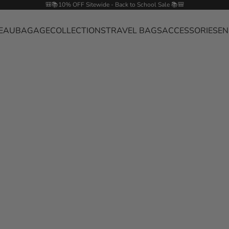
🎒📚10% OFF Sitewide - Back to School Sale 📚🎒
EAU
BAGAGE
COLLECTIONS
TRAVEL BAGS
ACCESSORIES
EN